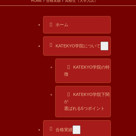
HOME
合格実績
高校生（大学入試）
ホーム
KATEKYO学院について
KATEKYO学院の特
徴
KATEKYO学院下関
が
選ばれる5つポイント
合格実績