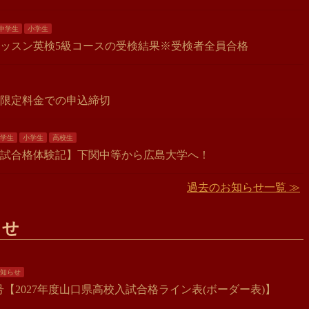
中学生
小学生
ッスン英検5級コースの受検結果※受検者全員合格
限定料金での申込締切
学生
小学生
高校生
般入試合格体験記】下関中等から広島大学へ！
過去のお知らせ一覧 ≫
らせ
知らせ
8月号【2027年度山口県高校入試合格ライン表(ボーダー表)】