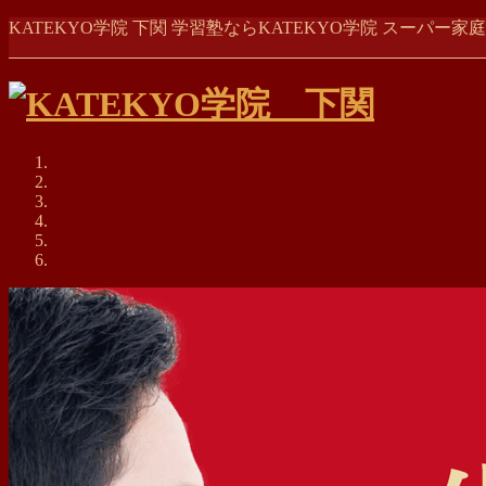
コ
ナ
KATEKYO学院 下関 学習塾ならKATEKYO学院 スーパ
ン
ビ
テ
ゲ
ン
ー
ツ
シ
に
ョ
移
ン
動
に
移
動