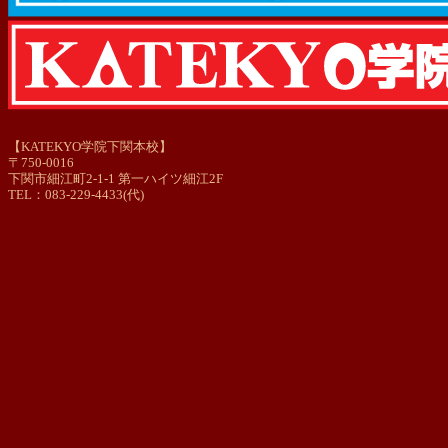
【KATEKYO学院下関本校】
〒750-0016
下関市細江町2-1-1 第一ハイツ細江2F
TEL：083-229-4433(代)