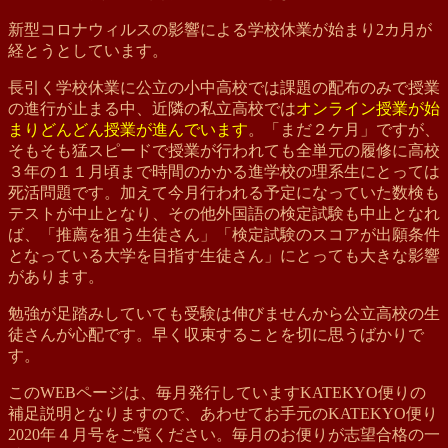
新型コロナウィルスの影響による学校休業が始まり2カ月が
経とうとしています。
長引く学校休業に公立の小中高校では課題の配布のみで授業
の進行が止まる中、近隣の私立高校では
オンライン授業が始
まりどんどん授業が進んでいます
。「まだ２ケ月」ですが、
そもそも猛スピードで授業が行われても全単元の履修に高校
３年の１１月頃まで時間のかかる進学校の理系生にとっては
死活問題です。加えて今月行われる予定になっていた数検も
テストが中止となり、その他外国語の検定試験も中止となれ
ば、「推薦を狙う生徒さん」「検定試験のスコアが出願条件
となっている大学を目指す生徒さん」にとっても大きな影響
があります。
勉強が足踏みしていても受験は伸びませんから公立高校の生
徒さんが心配です。早く収束することを切に思うばかりで
す。
このWEBページは、毎月発行していますKATEKYO便りの
補足説明となりますので、あわせてお手元のKATEKYO便り
2020年４月号をご覧ください。毎月のお便りが志望合格の一