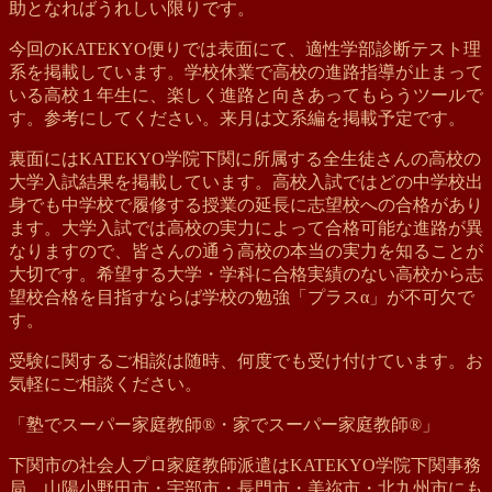
助となればうれしい限りです。
今回のKATEKYO便りでは表面にて、適性学部診断テスト理
系を掲載しています。学校休業で高校の進路指導が止まって
いる高校１年生に、楽しく進路と向きあってもらうツールで
す。参考にしてください。来月は文系編を掲載予定です。
裏面にはKATEKYO学院下関に所属する全生徒さんの高校の
大学入試結果を掲載しています。高校入試ではどの中学校出
身でも中学校で履修する授業の延長に志望校への合格があり
ます。大学入試では高校の実力によって合格可能な進路が異
なりますので、皆さんの通う高校の本当の実力を知ることが
大切です。希望する大学・学科に合格実績のない高校から志
望校合格を目指すならば学校の勉強「プラスα」が不可欠で
す。
受験に関するご相談は随時、何度でも受け付けています。お
気軽にご相談ください。
「塾でスーパー家庭教師®・家でスーパー家庭教師®」
下関市の社会人プロ家庭教師派遣はKATEKYO学院下関事務
局 山陽小野田市・宇部市・長門市・美祢市・北九州市にも