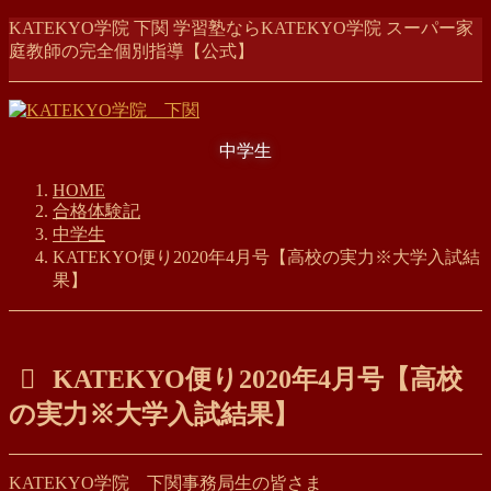
コ
ナ
KATEKYO学院 下関 学習塾ならKATEKYO学院 スーパー家
ン
ビ
庭教師の完全個別指導【公式】
テ
ゲ
ン
ー
ツ
シ
に
ョ
中学生
移
ン
動
に
HOME
移
合格体験記
動
中学生
KATEKYO便り2020年4月号【高校の実力※大学入試結
果】
KATEKYO便り2020年4月号【高校
の実力※大学入試結果】
KATEKYO学院 下関事務局生の皆さま