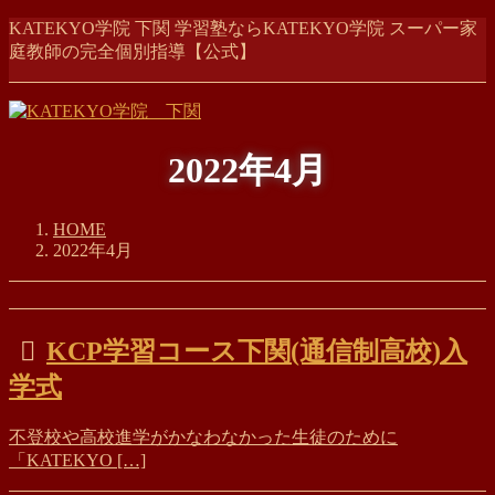
コ
ナ
KATEKYO学院 下関 学習塾ならKATEKYO学院 スーパー家
ン
ビ
庭教師の完全個別指導【公式】
テ
ゲ
ン
ー
ツ
シ
に
ョ
2022年4月
移
ン
動
に
移
HOME
動
2022年4月
KCP学習コース下関(通信制高校)入
学式
不登校や高校進学がかなわなかった生徒のために
「KATEKYO […]