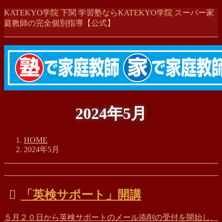
コ
ナ
KATEKYO学院 下関 学習塾ならKATEKYO学院 スーパー家
ン
ビ
庭教師の完全個別指導【公式】
テ
ゲ
ン
ー
ツ
シ
に
ョ
移
ン
動
に
移
動
2024年5月
HOME
2024年5月
「英検サポート」開講
５月２０日から英検サポートのメール添削の受付を開始し、