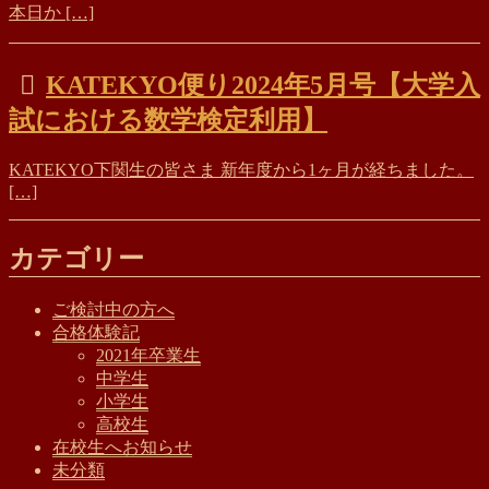
本日か […]
KATEKYO便り2024年5月号【大学入
試における数学検定利用】
KATEKYO下関生の皆さま 新年度から1ヶ月が経ちました。
[…]
カテゴリー
ご検討中の方へ
合格体験記
2021年卒業生
中学生
小学生
高校生
在校生へお知らせ
未分類