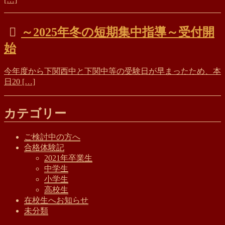
～2025年冬の短期集中指導～受付開
始
今年度から下関西中と下関中等の受験日が早まったため、本
日20 […]
カテゴリー
ご検討中の方へ
合格体験記
2021年卒業生
中学生
小学生
高校生
在校生へお知らせ
未分類