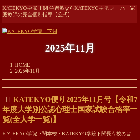
コ
ナ
KATEKYO学院 下関 学習塾ならKATEKYO学院 スーパー家
ン
ビ
庭教師の完全個別指導【公式】
テ
ゲ
ン
ー
ツ
シ
に
ョ
2025年11月
移
ン
動
に
移
HOME
動
2025年11月
KATEKYO便り2025年11月号【令和7
年度大学別公認心理士国家試験合格率一
覧(全大学一覧)】
KATEKYO学院下関本校・KATEKYO学院下関長府校の皆
[…]