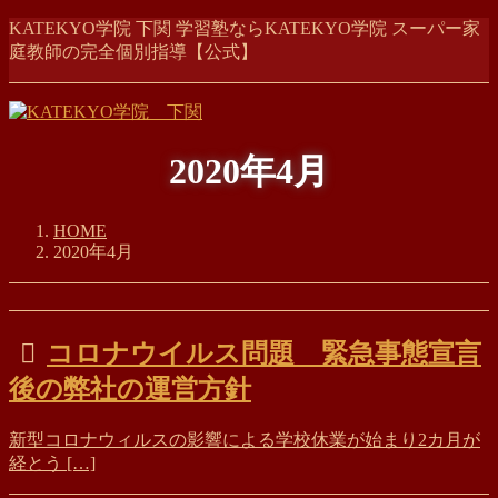
コ
ナ
KATEKYO学院 下関 学習塾ならKATEKYO学院 スーパー家
ン
ビ
庭教師の完全個別指導【公式】
テ
ゲ
ン
ー
ツ
シ
に
ョ
2020年4月
移
ン
動
に
移
HOME
動
2020年4月
コロナウイルス問題 緊急事態宣言
後の弊社の運営方針
新型コロナウィルスの影響による学校休業が始まり2カ月が
経とう […]