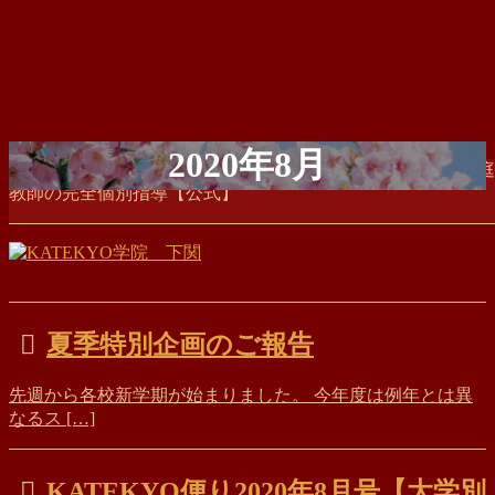
コ
ナ
2020年8月
KATEKYO学院 下関 学習塾ならKATEKYO学院 スーパー家庭
ン
ビ
教師の完全個別指導【公式】
テ
ゲ
ン
ー
HOME
ツ
シ
2020年8月
に
ョ
移
ン
動
に
移
夏季特別企画のご報告
動
先週から各校新学期が始まりました。 今年度は例年とは異
なるス […]
KATEKYO便り2020年8月号【大学別