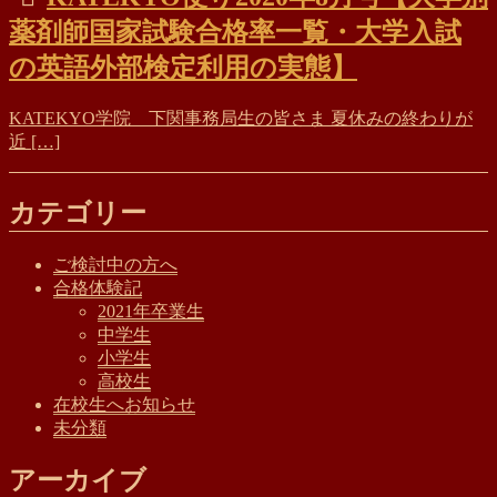
薬剤師国家試験合格率一覧・大学入試
の英語外部検定利用の実態】
KATEKYO学院 下関事務局生の皆さま 夏休みの終わりが
近 […]
カテゴリー
ご検討中の方へ
合格体験記
2021年卒業生
中学生
小学生
高校生
在校生へお知らせ
未分類
アーカイブ