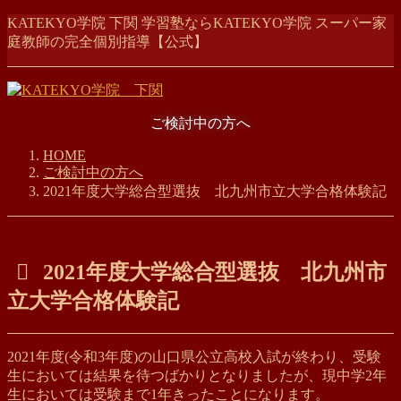
コ
ナ
KATEKYO学院 下関 学習塾ならKATEKYO学院 スーパー家
ン
ビ
庭教師の完全個別指導【公式】
テ
ゲ
ン
ー
ツ
シ
に
ョ
ご検討中の方へ
移
ン
動
に
HOME
移
ご検討中の方へ
動
2021年度大学総合型選抜 北九州市立大学合格体験記
2021年度大学総合型選抜 北九州市
立大学合格体験記
2021年度(令和3年度)の山口県公立高校入試が終わり、受験
生においては結果を待つばかりとなりましたが、現中学2年
生においては受験まで1年きったことになります。