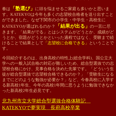
「塾選び」
春は
に頭を悩ませるご家庭も多いかと思いま
す。KATEKYOは今年も多くの志望校合格者を送り出すこと
ができました。なぜ下関市の小学生・中学生・高校生に
「結果が出る」
KATKEYOが選ばれるの
か
？
の一言に尽
きます。「結果がでる」とはシステムがどうとか、成績がど
うとか、宿題がどうとかといった過程ではなく、受験まで続
けることで結果として
「志望校に合格できる」
ということで
す。
今回紹介するのは、出身高校の特性上(総合学科)、国公立大
学への一般入試合格の対応が難しいため、総合型選抜での志
望校合格にかけ、見事合格を決めた先輩です。「どういう生
徒が総合型選抜で志望校合格できるのか？」「受験生になる
までにどのような勉強が必要か？」など、今春高校に入学す
る新高校1年生、今年の高校1年間に思うように勉強できなか
った新高校2年生必見です。
北九州市立大学総合型選抜合格体験記
KATEKYOで夢実現 長府高校卒業