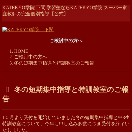
コ
ナ
KATEKYO学院 下関 学習塾ならKATEKYO学院 スーパー家
ン
ビ
庭教師の完全個別指導【公式】
テ
ゲ
ン
ー
ツ
シ
に
ョ
ご検討中の方へ
移
ン
動
に
HOME
移
ご検討中の方へ
動
冬の短期集中指導と特訓教室のご報告
冬の短期集中指導と特訓教室のご報
告
1０月より受付を開始していました冬の短期集中指導と中3生
特訓教室について、今年も申し込み多数につき受付を終了い
たしました。