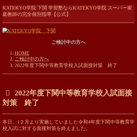
コ
ナ
KATEKYO学院 下関 学習塾ならKATEKYO学院 スーパー家
ン
ビ
庭教師の完全個別指導【公式】
テ
ゲ
ン
ー
ツ
シ
に
ョ
ご検討中の方へ
移
ン
動
に
HOME
移
ご検討中の方へ
動
2022年度下関中等教育学校入試面接対策 終了
2022年度下関中等教育学校入試面接
対策 終了
本日、1２月より実施していました令和4年度下関中等教育学
校入試に対する面接対策を終えました。