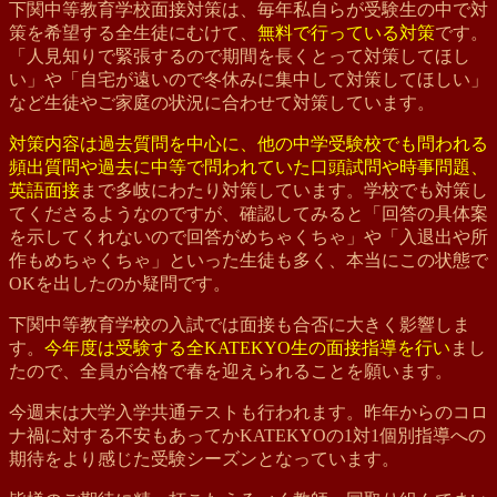
下関中等教育学校面接対策は、毎年私自らが受験生の中で対
策を希望する全生徒にむけて、
無料で行っている対策
です。
「人見知りで緊張するので期間を長くとって対策してほし
い」や「自宅が遠いので冬休みに集中して対策してほしい」
など生徒やご家庭の状況に合わせて対策しています。
対策内容は過去質問を中心に、他の中学受験校でも問われる
頻出質問や過去に中等で問われていた口頭試問や時事問題、
英語面接
まで多岐にわたり対策しています。学校でも対策し
てくださるようなのですが、確認してみると「回答の具体案
を示してくれないので回答がめちゃくちゃ」や「入退出や所
作もめちゃくちゃ」といった生徒も多く、本当にこの状態で
OKを出したのか疑問です。
下関中等教育学校の入試では面接も合否に大きく影響しま
す。
今年度は受験する全KATEKYO生の面接指導を行い
まし
たので、全員が合格で春を迎えられることを願います。
今週末は大学入学共通テストも行われます。昨年からのコロ
ナ禍に対する不安もあってかKATEKYOの1対1個別指導への
期待をより感じた受験シーズンとなっています。