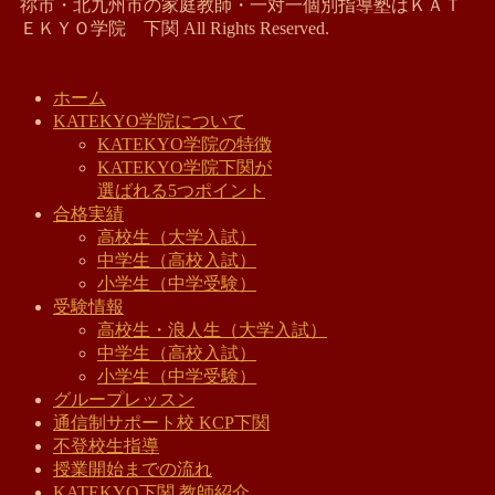
祢市・北九州市の家庭教師・一対一個別指導塾はＫＡＴ
ＥＫＹＯ学院 下関 All Rights Reserved.
ホーム
KATEKYO学院について
KATEKYO学院の特徴
KATEKYO学院下関が
選ばれる5つポイント
合格実績
高校生（大学入試）
中学生（高校入試）
小学生（中学受験）
受験情報
高校生・浪人生（大学入試）
中学生（高校入試）
小学生（中学受験）
グループレッスン
通信制サポート校 KCP下関
不登校生指導
授業開始までの流れ
KATEKYO下関 教師紹介