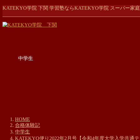
コ
ナ
KATEKYO学院 下関 学習塾ならKATEKYO学院 スーパ
ン
ビ
テ
ゲ
ン
ー
ツ
シ
に
ョ
移
ン
動
に
中学生
移
動
HOME
合格体験記
中学生
KATEKYO便り2022年2月号【令和4年度大学入学