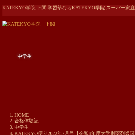
コ
ナ
KATEKYO学院 下関 学習塾ならKATEKYO学院 スーパ
ン
ビ
テ
ゲ
ン
ー
ツ
シ
に
ョ
移
ン
動
に
中学生
移
動
HOME
合格体験記
中学生
KATEKYO便り2022年7月号【令和4年度大学別薬剤師