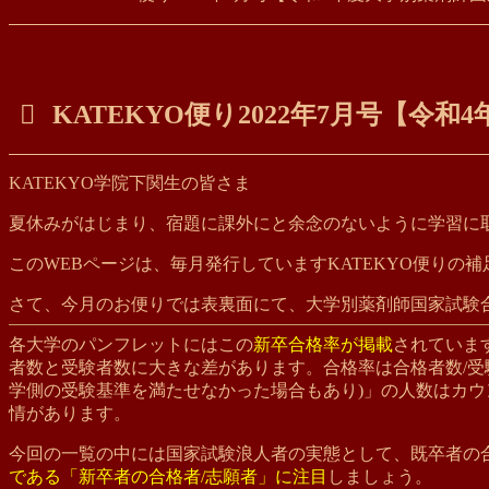
KATEKYO便り2022年7月号【令
KATEKYO学院下関生の皆さま
夏休みがはじまり、宿題に課外にと余念のないように学習に
このWEBページは、毎月発行していますKATEKYO便りの補
さて、今月のお便りでは表裏面にて、大学別薬剤師国家試験合
各大学のパンフレットにはこの
新卒合格率が掲載
されていま
者数と受験者数に大きな差があります。合格率は合格者数/
学側の受験基準を満たせなかった場合もあり)」の人数はカ
情があります。
今回の一覧の中には国家試験浪人者の実態として、既卒者の
である「新卒者の合格者/志願者」に注目
しましょう。