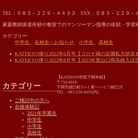
TEL：０８３－２２９－４４３３ FAX：０８３－２２９－
家庭教師派遣依頼や教室でのマンツーマン指導の依頼・学習
カテゴリー
中学生
、
在校生へお知らせ
、
小学生
、
高校生
KATEKYO便り2022年6月号【コロナ禍の近隣私大状
KATEKYO便り2022年8月号【2023年度山口県高校入
【KATEKYO学院下関本校】
〒750-0016
カテゴリー
下関市細江町2-1-1 第一ハイツ細江2F
TEL：083-229-4433(代)
ご検討中の方へ
合格体験記
2021年卒業生
中学生
小学生
高校生