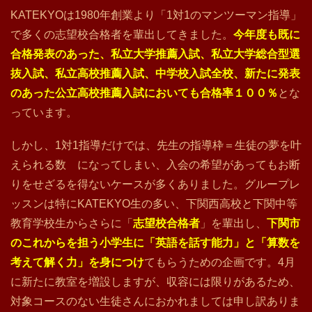
KATEKYOは1980年創業より「1対1のマンツーマン指導」
で多くの志望校合格者を輩出してきました。
今年度も既に
合格発表のあった、私立大学推薦入試、私立大学総合型選
抜入試、私立高校推薦入試、中学校入試全校、新たに発表
のあった公立高校推薦入試においても合格率１００％
とな
っています。
しかし、1対1指導だけでは、先生の指導枠＝生徒の夢を叶
えられる数 になってしまい、入会の希望があってもお断
りをせざるを得ないケースが多くありました。グループレ
ッスンは特にKATEKYO生の多い、下関西高校と下関中等
教育学校生からさらに「
志望校合格者
」を輩出し、
下
関市
のこれからを担う小学生に「英語を話す能力」と「算数を
考えて解く力」を身につけ
てもらうための企画です。4月
に新たに教室を増設しますが、収容には限りがあるため、
対象コースのない生徒さんにおかれましては申し訳ありま