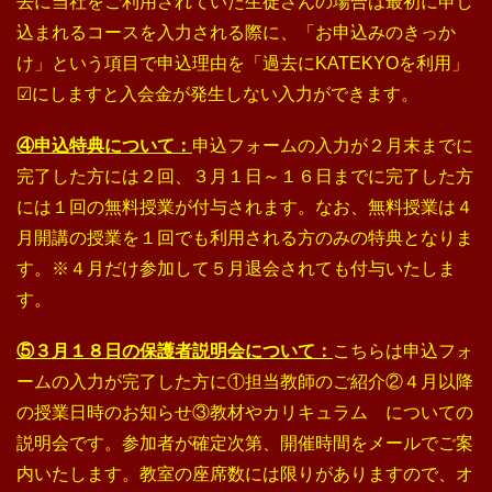
去に当社をご利用されていた生徒さんの場合は最初に申し
込まれるコースを入力される際に、「お申込みのきっか
け」という項目で申込理由を「過去にKATEKYOを利用」
☑にしますと入会金が発生しない入力ができます。
④申込特典について：
申込フォームの入力が２月末までに
完了した方には２回、３月１日～１６日までに完了した方
には１回の無料授業が付与されます。なお、無料授業は４
月開講の授業を１回でも利用される方のみの特典となりま
す。※４月だけ参加して５月退会されても付与いたしま
す。
⑤３月１８日の保護者説明会について：
こちらは申込フォ
ームの入力が完了した方に①担当教師のご紹介②４月以降
の授業日時のお知らせ③教材やカリキュラム についての
説明会です。参加者が確定次第、開催時間をメールでご案
内いたします。教室の座席数には限りがありますので、オ