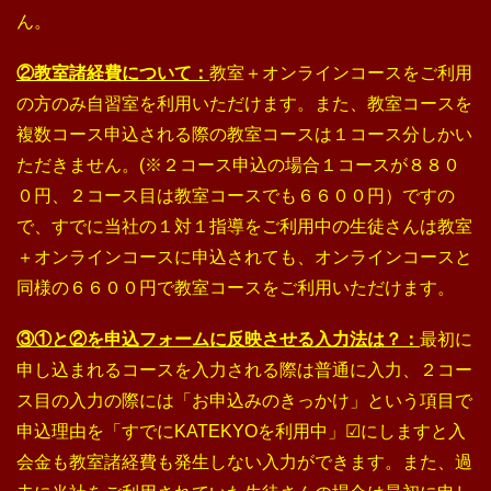
ん。
②教室諸経費について：
教室＋オンラインコースをご利用
の方のみ自習室を利用いただけます。また、教室コースを
複数コース申込される際の教室コースは１コース分しかい
ただきません。(※２コース申込の場合１コースが８８０
０円、２コース目は教室コースでも６６００円）ですの
で、すでに当社の１対１指導をご利用中の生徒さんは教室
＋オンラインコースに申込されても、オンラインコースと
同様の６６００円で教室コースをご利用いただけます。
③①と②を申込フォームに反映させる入力法は？：
最初に
申し込まれるコースを入力される際は普通に入力、２コー
ス目の入力の際には「お申込みのきっかけ」という項目で
申込理由を「すでにKATEKYOを利用中」☑にしますと入
会金も教室諸経費も発生しない入力ができます。また、過