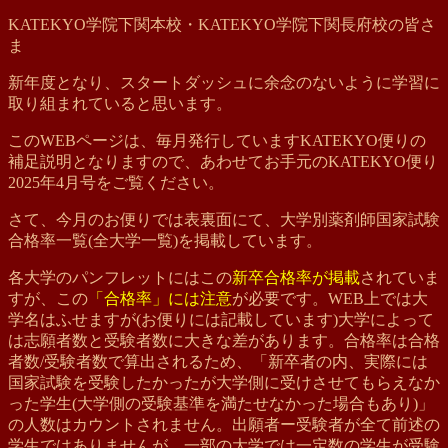
KATEKYO学院下関本校・KATEKYO学院下関長府校の皆さ
ま
新年度となり、スタートダッシュに余念のないように学習に
取り組まれていると思います。
このWEBページは、毎月発行していますKATEKYO便りの
補足説明となりますので、あわせてお手元のKATEKYO便り
2025年4月号をご覧ください。
さて、今月のお便りでは表裏面にて、大学別薬剤師国家試験
合格率一覧(全大学一覧)を掲載しています。
各大学のパンフレットにはこの
新卒合格率が掲載
されていま
すが、この
「合格率」には注意
が必要です。WEB上では大
学名はふせますが(お便りには記載しています)大学によって
は志願者数と受験者数に大きな差があります。合格率は合格
者数/受験者数で算出されるため、「新卒者の内、実際には
国家試験を受験したかったが大学側に受けさせてもらえなか
った学生(大学側の受験基準を満たせなかった場合もあり)」
の人数はカウントされません。出願者ー受験者が全て前述の
学生ではありませんが、一部の大学では一定数の学生が受験