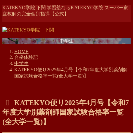
コ
ナ
KATEKYO学院 下関 学習塾ならKATEKYO学院 スーパー家
ン
ビ
庭教師の完全個別指導【公式】
テ
ゲ
ン
ー
ツ
シ
に
ョ
中学生
移
ン
動
に
HOME
移
合格体験記
動
中学生
KATEKYO便り2025年4月号【令和7年度大学別薬剤師
国家試験合格率一覧(全大学一覧)】
KATEKYO便り2025年4月号【令和7
年度大学別薬剤師国家試験合格率一覧
(全大学一覧)】