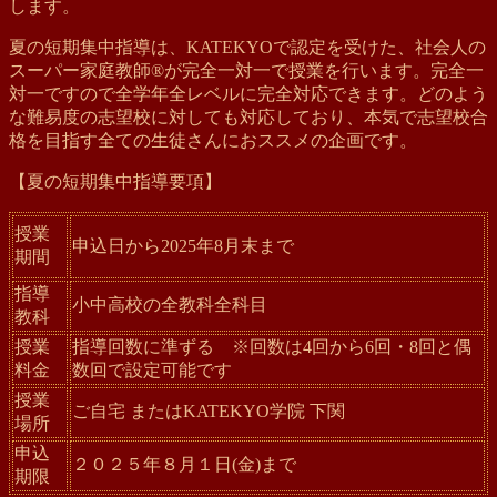
します。
夏の短期集中指導は、KATEKYOで認定を受けた、社会人の
スーパー家庭教師®が完全一対一で授業を行います。完全一
対一ですので全学年全レベルに完全対応できます。どのよう
な難易度の志望校に対しても対応しており、本気で志望校合
格を目指す全ての生徒さんにおススメの企画です。
【夏の短期集中指導要項】
授業
申込日から2025年8月末まで
期間
指導
小中高校の全教科全科目
教科
授業
指導回数に準ずる ※回数は4回から6回・8回と偶
料金
数回で設定可能です
授業
ご自宅 またはKATEKYO学院 下関
場所
申込
２０２５年８月１日(金)まで
期限