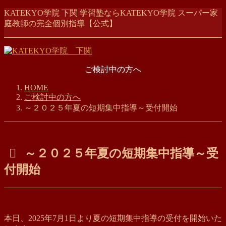
コ
ナ
KATEKYO学院 下関 学習塾ならKATEKYO学院 スーパー家
ン
ビ
庭教師の完全個別指導【公式】
テ
ゲ
ン
ー
ツ
シ
に
ョ
ご検討中の方へ
移
ン
動
に
HOME
移
ご検討中の方へ
動
～２０２５年夏の短期集中指導～受付開始
～２０２５年夏の短期集中指導～受
付開始
本日、2025年7月1日より夏の短期集中指導の受付を開始いた