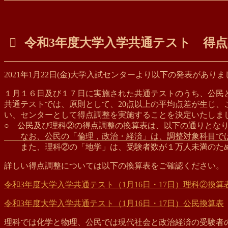
令和3年度大学入学共通テスト 得
2021年1月22日(金)大学入試センターより以下の発表があり
１月１６日及び１７日に実施された共通テストのうち、
公民
共通テストでは、原則として、20点以上の平均点差が生じ、
い、
センターとして得点調整を実施することを決定いたしま
○ 公民及び理科②の得点調整の換算表は、以下の通りとな
なお、公民の「倫理，政治・経済」は、
調整対象科目で
また、理科②の「地学」は、受験者数が１万人未満のた
詳しい得点調整については以下の換算表をご確認ください。
令和3年度大学入学共通テスト（1月16日・17日）理科②換算
令和3年度大学入学共通テスト（1月16日・17日）公民換算表
理科では化学と物理、公民では現代社会と政治経済の受験者の