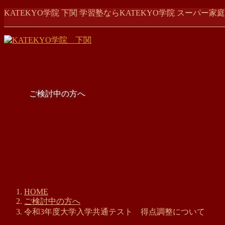
コ
ナ
KATEKYO学院 下関 学習塾ならKATEKYO学院 スーパ
ン
ビ
テ
ゲ
ン
ー
ツ
シ
に
ョ
移
ン
動
に
ご検討中の方へ
移
動
HOME
ご検討中の方へ
令和3年度大学入学共通テスト 得点調整について