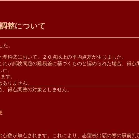
点調整について
ました。
と理科②において、２０点以上の平均点差が生じました。
これが試験問題の難易差に基づくものと認められた場合、得点
した。
ります。
はありません。
め、
得点調整の対象としません。
表
点数が加点されます。これにより、志望校出願の際の事前判定