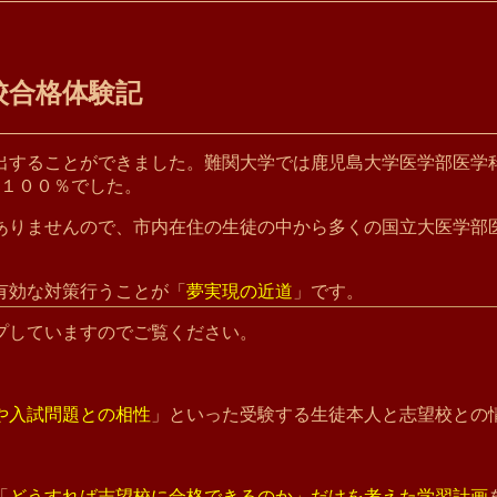
校合格体験記
輩出することができました。難関大学では鹿児島大学医学部医
も１００％でした。
ありませんので、市内在住の生徒の中から多くの国立大医学部
有効な対策行うことが「
夢実現の近道
」です。
プしていますのでご覧ください。
や入試問題との相性
」といった受験する生徒本人と志望校との
「
どうすれば志望校に合格できるのか」だけを考えた学習計画