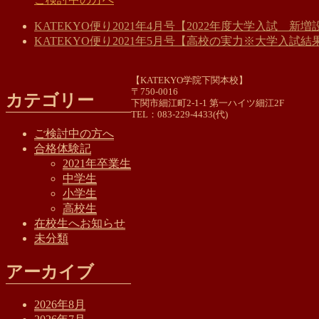
KATEKYO便り2021年4月号【2022年度大学入試 
KATEKYO便り2021年5月号【高校の実力※大学入試結
【KATEKYO学院下関本校】
〒750-0016
カテゴリー
下関市細江町2-1-1 第一ハイツ細江2F
TEL：083-229-4433(代)
ご検討中の方へ
合格体験記
2021年卒業生
中学生
小学生
高校生
在校生へお知らせ
未分類
アーカイブ
2026年8月