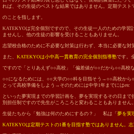
れば、その生徒のベストな結果ではありません。定期テスト
のことを指します。
KATEKYOは完全個別ですので、その生徒一人のための学
ませんし、他の生徒の影響を受けることもありません。
志望校合格のために不必要な対策は行わず、本当に必要な対
また、
KATEKYOは小中高一貫教育の完全個別指導塾
です。
ですので「とりあえず○○高校」「偏差値が○○だから○○高校
○○になるためには、○○大学の○○科を目指そう→○○高校か
とって高校準備をしよう→そのためには中学1年までにはetc
といった夢実現までの学習計画を、夢を実現するその日まで担
別担任制ですので先生がころころと変わることもありません
生徒たちから「勉強は何のためにするの？」 私は「
夢を実
KATEKYOは定期テストの1番を目指す塾ではありません