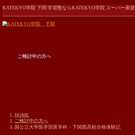
コ
ナ
KATEKYO学院 下関 学習塾ならKATEKYO学院 スーパ
ン
ビ
テ
ゲ
ン
ー
ツ
シ
に
ョ
移
ン
動
に
ご検討中の方へ
移
動
HOME
ご検討中の方へ
国公立大学医学部医学科・下関西高校合格体験記