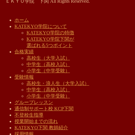
ＥＫＹＯ学院 下関 All Rights Reserved.
ホーム
KATEKYO学院について
KATEKYO学院の特徴
KATEKYO学院下関が
選ばれる5つポイント
合格実績
高校生（大学入試）
中学生（高校入試）
小学生（中学受験）
受験情報
高校生・浪人生（大学入試）
中学生（高校入試）
小学生（中学受験）
グループレッスン
通信制サポート校 KCP下関
不登校生指導
授業開始までの流れ
KATEKYO下関 教師紹介
採用情報