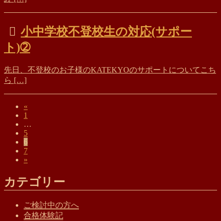
小中学校不登校生の対応(サポー
ト)➁
先日、不登校のお子様のKATEKYOのサポートについてこち
ら […]
«
ペ
1
投
…
ー
ペ
5
ジ
稿
ペ
6
ー
ペ
7
ー
ジ
の
»
ー
ジ
ペ
ジ
カテゴリー
ー
ジ
ご検討中の方へ
合格体験記
送