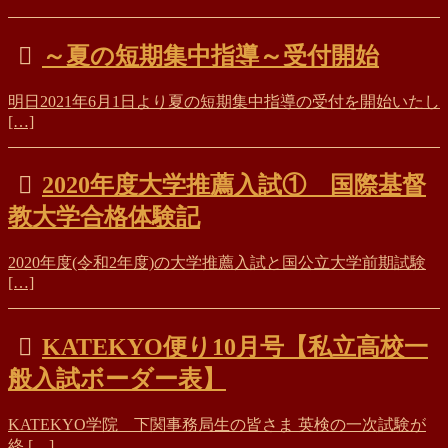
～夏の短期集中指導～受付開始
明日2021年6月1日より夏の短期集中指導の受付を開始いたし
[…]
2020年度大学推薦入試① 国際基督
教大学合格体験記
2020年度(令和2年度)の大学推薦入試と国公立大学前期試験
[…]
KATEKYO便り10月号【私立高校一
般入試ボーダー表】
KATEKYO学院 下関事務局生の皆さま 英検の一次試験が
終 […]