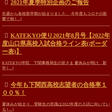
2021年夏季特別企画のご報告
先週から各校新学期が始まりました。 今年度もコロナの影
響で例 […]
KATEKYO便り2021年8月号【2022年
度山口県高校入試合格ライン表(ボーダ
ー表)】
KATEKYO学院 下関事務局生の皆さま 夏休みが明け、新
学 […]
今年も下関西高校志望者の合格率１
００％！
夏休みが始まり、受験生の意識は2022年度の入試に向いてい
る […]